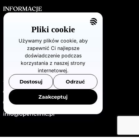
INFORMACJE
Regulamin sklepu i promocji
Pliki cookie
Promocja polecaj i zyskaj 300zł
Polityka prywatności i cookies
Używamy plików cookie, aby
zapewnić Ci najlepsze
Kariera
doświadczenie podczas
Kontakt
korzystania z naszej strony
internetowej.
KONTAKT
Dostosuj
Odrzuć
Dzielna72/U8 (Warszawa - Wola)
Zaakceptuj
880 712 483
info@openclinic.pl