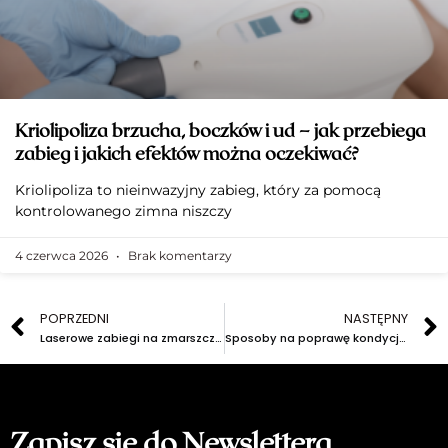
Kriolipoliza brzucha, boczków i ud – jak przebiega
zabieg i jakich efektów można oczekiwać?
Kriolipoliza to nieinwazyjny zabieg, który za pomocą
kontrolowanego zimna niszczy
4 czerwca 2026
Brak komentarzy
POPRZEDNI
NASTĘPNY
Laserowe zabiegi na zmarszczki: Jak działają?
Sposoby na poprawę kondycji skóry po zimie
Zapisz się do Newslettera