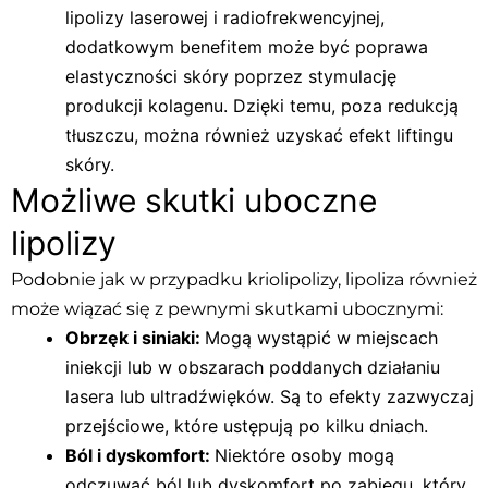
lipolizy laserowej i radiofrekwencyjnej,
dodatkowym benefitem może być poprawa
elastyczności skóry poprzez stymulację
produkcji kolagenu. Dzięki temu, poza redukcją
tłuszczu, można również uzyskać efekt liftingu
skóry.
Możliwe skutki uboczne
lipolizy
Podobnie jak w przypadku kriolipolizy, lipoliza również
może wiązać się z pewnymi skutkami ubocznymi:
Obrzęk i siniaki:
Mogą wystąpić w miejscach
iniekcji lub w obszarach poddanych działaniu
lasera lub ultradźwięków. Są to efekty zazwyczaj
przejściowe, które ustępują po kilku dniach.
Ból i dyskomfort:
Niektóre osoby mogą
odczuwać ból lub dyskomfort po zabiegu, który