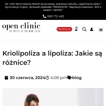
Do -45% Wymrażanie tkanki tłuszczowej, redukcja cellulitu, ujędrnianie skóry i
stymulacja mięśni. Sprawdź zakładkę "PROMOCJE". Depilacja laserowa -30% z
kodem "DEP30"
880 712 483​
0
PROMOCJE
Kriolipoliza a lipoliza: Jakie są
różnice?
30 czerwca, 2024
4:00 pm
blog