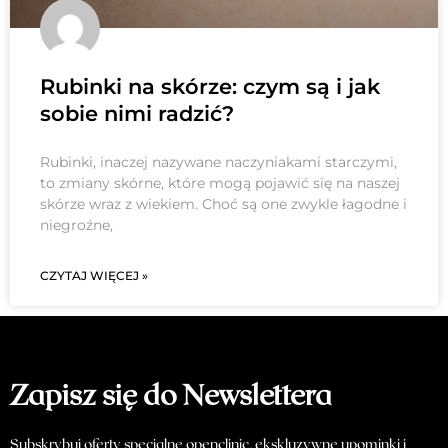
Rubinki na skórze: czym są i jak
sobie nimi radzić?
Rubinki, inaczej nazywane naczyniakami starczymi,
to zmiany skórne, które mogą pojawić się na naszej
skórze wraz z wiekiem. Choć są one zwykle łagodne i
niegroźne,
CZYTAJ WIĘCEJ »
Zapisz się do Newslettera
Subskrybuj oferty specjalne openclinic, ekskluzywne upominki i