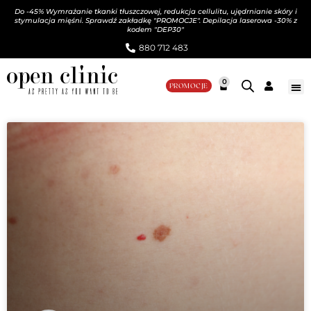
Do -45% Wymrażanie tkanki tłuszczowej, redukcja cellulitu, ujędrnianie skóry i
stymulacja mięśni. Sprawdź zakładkę "PROMOCJE". Depilacja laserowa -30% z
kodem "DEP30"
880 712 483​
0
PROMOCJE