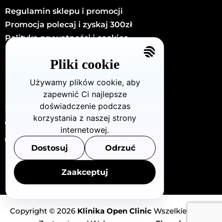
Regulamin sklepu i promocji
Promocja polecaj i zyskaj 300zł
Polityka prywatności i cookies
Kariera
Pliki cookie
Kontakt
Używamy plików cookie, aby
zapewnić Ci najlepsze
KONTAKT
doświadczenie podczas
korzystania z naszej strony
Dzielna72/U8 (Warszawa - Wola)
internetowej.
880 712 483
Dostosuj
Odrzuć
info@openclinic.pl
Zaakceptuj
Copyright © 2026
Klinika Open Clinic
Wszelkie Prawa