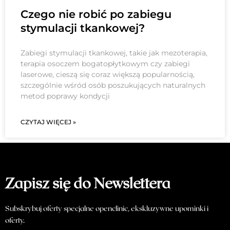
Czego nie robić po zabiegu
stymulacji tkankowej?
Zabiegi stymulacji tkankowej, takie jak mezoterapia,
terapia osoczem bogatopłytkowym czy zabiegi
laserowe, cieszą się coraz większą popularnością,
szczególnie wśród osób poszukujących naturalnych
metod poprawy kondycji
CZYTAJ WIĘCEJ »
Zapisz się do Newslettera
Subskrybuj oferty specjalne openclinic, ekskluzywne upominki i
oferty.