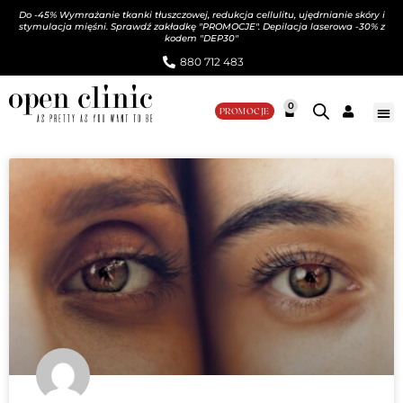
Do -45% Wymrażanie tkanki tłuszczowej, redukcja cellulitu, ujędrnianie skóry i
stymulacja mięśni. Sprawdź zakładkę "PROMOCJE". Depilacja laserowa -30% z
kodem "DEP30"
880 712 483​
0
PROMOCJE