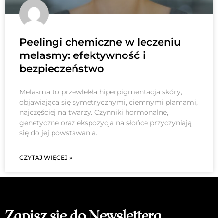
Peelingi chemiczne w leczeniu
melasmy: efektywność i
bezpieczeństwo
Melasma to przewlekła hiperpigmentacja skóry,
objawiająca się symetrycznymi, ciemnymi plamami,
najczęściej na twarzy. Czynniki hormonalne,
genetyczne oraz ekspozycja na słońce przyczyniają
się do jej powstawania.
CZYTAJ WIĘCEJ »
Zapisz się do Newslettera