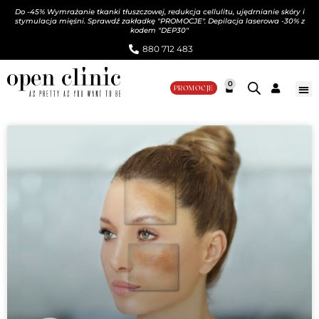
Do -45% Wymrażanie tkanki tłuszczowej, redukcja cellulitu, ujędrnianie skóry i
stymulacja mięśni. Sprawdź zakładkę "PROMOCJE". Depilacja laserowa -30% z
kodem "DEP30"
880 712 483​
0
PROMOCJE