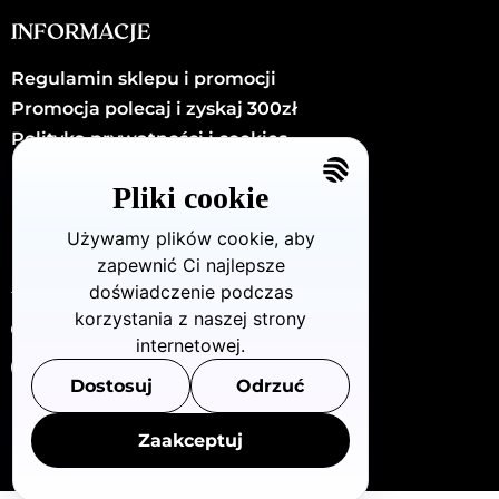
INFORMACJE
Regulamin sklepu i promocji
Promocja polecaj i zyskaj 300zł
Polityka prywatności i cookies
Kariera
Pliki cookie
Kontakt
Używamy plików cookie, aby
zapewnić Ci najlepsze
KONTAKT
doświadczenie podczas
korzystania z naszej strony
Dzielna72/U8 (Warszawa - Wola)
internetowej.
880 712 483
Dostosuj
Odrzuć
info@openclinic.pl
Zaakceptuj