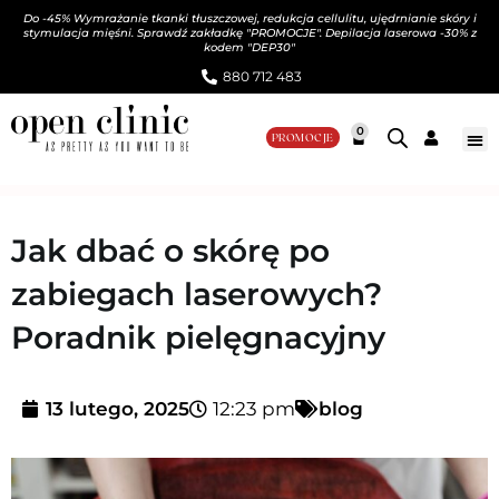
Do -45% Wymrażanie tkanki tłuszczowej, redukcja cellulitu, ujędrnianie skóry i
stymulacja mięśni. Sprawdź zakładkę "PROMOCJE". Depilacja laserowa -30% z
kodem "DEP30"
880 712 483​
0
PROMOCJE
Jak dbać o skórę po
zabiegach laserowych?
Poradnik pielęgnacyjny
13 lutego, 2025
12:23 pm
blog