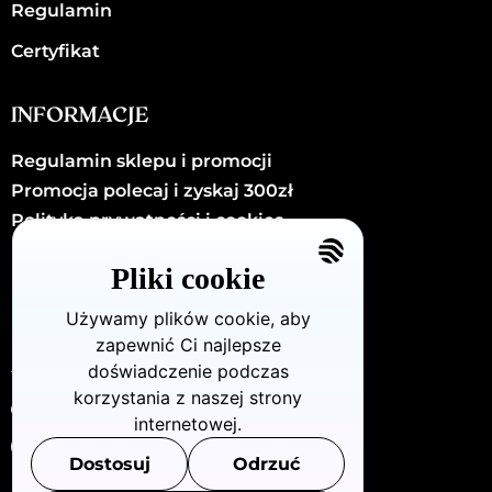
Regulamin
Certyfikat
INFORMACJE
Regulamin sklepu i promocji
Promocja polecaj i zyskaj 300zł
Polityka prywatności i cookies
Kariera
Pliki cookie
Kontakt
Używamy plików cookie, aby
zapewnić Ci najlepsze
KONTAKT
doświadczenie podczas
korzystania z naszej strony
Dzielna72/U8 (Warszawa - Wola)
internetowej.
880 712 483
Dostosuj
Odrzuć
info@openclinic.pl