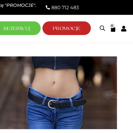
adkę "PROMOCJE".
880 712 483​
0
REZERWUJ
PROMOCJE