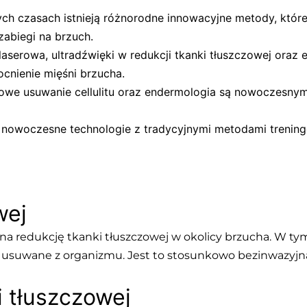
zych czasach istnieją różnorodne innowacyjne metody, któ
zabiegi na brzuch.
a laserowa, ultradźwięki w redukcji tkanki tłuszczowej ora
cnienie mięśni brzucha.
erowe usuwanie cellulitu oraz endermologia są nowoczesnym
ć nowoczesne technologie z tradycyjnymi metodami treni
wej
 na redukcję tkanki tłuszczowej w okolicy brzucha. W t
e usuwane z organizmu. Jest to stosunkowo bezinwazyjna
i tłuszczowej