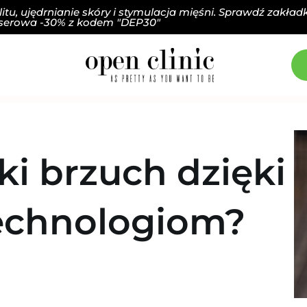
itu, ujędrnianie skóry i stymulacja mięśni. Sprawdź zakł
aserowa -30% z kodem "DEP30"
ki brzuch dzięki
echnologiom?