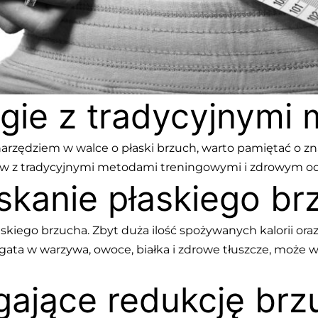
ogie z tradycyjnymi
ędziem w walce o płaski brzuch, warto pamiętać o zna
ów z tradycyjnymi metodami treningowymi i zdrowym odż
skanie płaskiego br
askiego brzucha. Zbyt duża ilość spożywanych kalorii o
ogata w warzywa, owoce, białka i zdrowe tłuszcze, może
ające redukcję brz