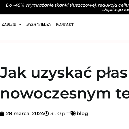
Do -45% Wymrażanie tkanki tłuszczowej, redukcja cellul
Depilacja l
ZABIEGI
BAZA WIEDZY
KONTAKT
Jak uzyskać płas
nowoczesnym t
28 marca, 2024
3:00 pm
blog