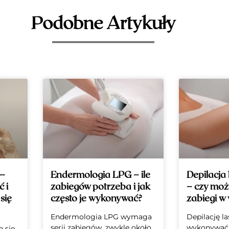
Podobne Artykuły
 –
Endermologia LPG – ile
Depilacja
 i
zabiegów potrzeba i jak
– czy mo
się
często je wykonywać?
zabiegi w
Endermologia LPG wymaga
Depilację 
serii zabiegów, zwykle około
wykonywać 
 się