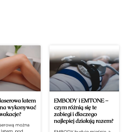
 laserowa latem
EMBODY i EMTONE –
żna wykonywać
czym różnią się te
 wakacje?
zabiegi i dlaczego
najlepiej działają razem?
laserową można
latem, pod
EMBODY buduje mięśnie, a