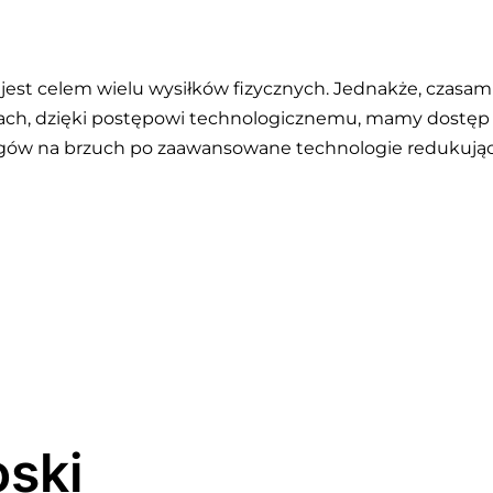
o jest celem wielu wysiłków fizycznych. Jednakże, czasa
zasach, dzięki postępowi technologicznemu, mamy dost
ów na brzuch po zaawansowane technologie redukujące cel
oski