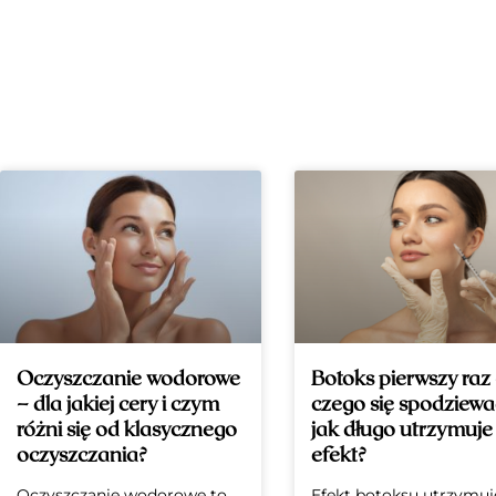
Oczyszczanie wodorowe
Botoks pierwszy raz
– dla jakiej cery i czym
czego się spodziewać
różni się od klasycznego
jak długo utrzymuje 
oczyszczania?
efekt?
Oczyszczanie wodorowe to
Efekt botoksu utrzymuje