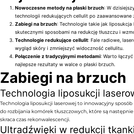
Nowoczesne metody na płaski brzuch
: W dzisiejs
technologii redukujących cellulit po zaawansowane 
Zabiegi na brzuch
: Technologie takie jak liposukcj
skutecznymi sposobami na redukcję tłuszczu i wzmo
Technologie redukujące cellulit
: Fale radiowe, las
wygląd skóry i zmniejszyć widoczność cellulitu.
Połączenie z tradycyjnymi metodami
: Warto łączy
najlepsze rezultaty w walce o płaski brzuch.
Zabiegi na brzuch
Technologia liposukcji lasero
Technologia liposukcji laserowej to innowacyjny sposób
do rozbijania komórek tłuszczowych, które są następni
skraca czas rekonwalescencji.
Ultradźwięki w redukcji tkank