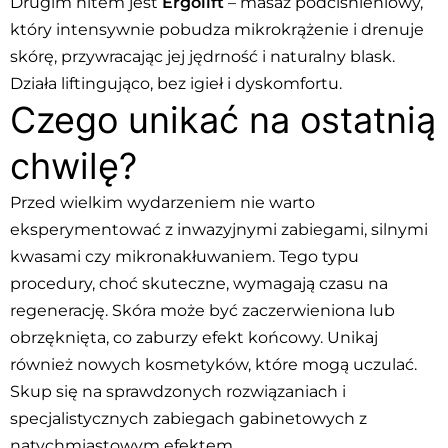
Drugim hitem jest
Ergolift
– masaż podciśnieniowy,
który intensywnie pobudza mikrokrążenie i drenuje
skórę, przywracając jej jędrność i naturalny blask.
Działa liftingująco, bez igieł i dyskomfortu.
Czego unikać na ostatnią
chwilę?
Przed wielkim wydarzeniem nie warto
eksperymentować z inwazyjnymi zabiegami, silnymi
kwasami czy mikronakłuwaniem. Tego typu
procedury, choć skuteczne, wymagają czasu na
regenerację. Skóra może być zaczerwieniona lub
obrzęknięta, co zaburzy efekt końcowy. Unikaj
również nowych kosmetyków, które mogą uczulać.
Skup się na sprawdzonych rozwiązaniach i
specjalistycznych zabiegach gabinetowych z
natychmiastowym efektem.