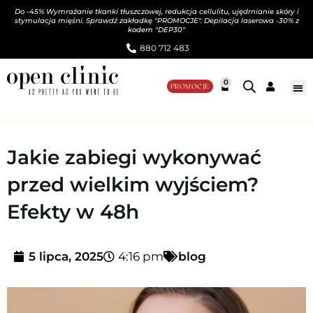
Do -45% Wymrażanie tkanki tłuszczowej, redukcja cellulitu, ujędrnianie skóry i
stymulacja mięśni. Sprawdź zakładkę "PROMOCJE". Depilacja laserowa -30% z
kodem "DEP30"
880 712 483​
0
PROMOCJE
Jakie zabiegi wykonywać
przed wielkim wyjściem?
Efekty w 48h
5 lipca, 2025
4:16 pm
blog