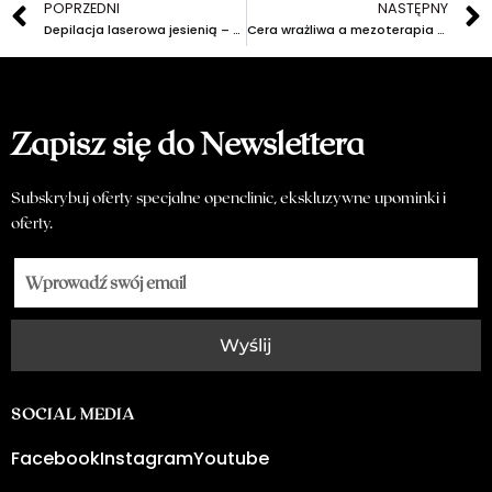
POPRZEDNI
NASTĘPNY
Depilacja laserowa jesienią – dlaczego to najlepszy moment na serię zabiegów?
Cera wrażliwa a mezoterapia – jak bezpiecznie odmłodzić skórę?
Zapisz się do Newslettera
Subskrybuj oferty specjalne openclinic, ekskluzywne upominki i
oferty.
Wyślij
SOCIAL MEDIA
Facebook
Instagram
Youtube