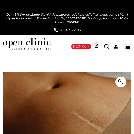
Do -45% Wymrażanie tkanki tłuszczowej, redukcja cellulitu, ujędrnianie skóry i
stymulacja mięśni. Sprawdź zakładkę "PROMOCJE". Depilacja laserowa -30% z
kodem "DEP30"
880 712 483​
0
PROMOCJE