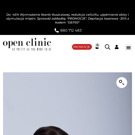
Do -45% Wymrażanie tkanki tłuszczowej, redukcja cellulitu, ujędrnianie skóry i
stymulacja mięśni. Sprawdź zakładkę "PROMOCJE". Depilacja laserowa -30% z
kodem "DEP30"
880 712 483​
0
PROMOCJE