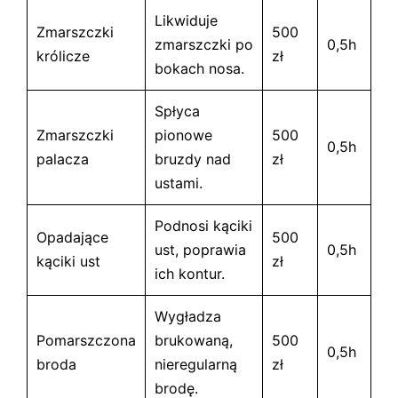
Likwiduje
Zmarszczki
500
zmarszczki po
0,5h
królicze
zł
bokach nosa.
Spłyca
Zmarszczki
pionowe
500
0,5h
palacza
bruzdy nad
zł
ustami.
Podnosi kąciki
Opadające
500
ust, poprawia
0,5h
kąciki ust
zł
ich kontur.
Wygładza
Pomarszczona
brukowaną,
500
0,5h
broda
nieregularną
zł
brodę.