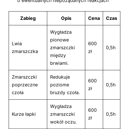
o ewentualnych niepożądanych reakcjach
Zabieg
Opis
Cena
Czas
Wygładza
pionowe
Lwia
600
zmarszczki
0,5h
zmarszczka
zł
między
brwiami.
Zmarszczki
Redukuje
600
poprzeczne
poziome
0,5h
zł
czoła
bruzdy czoła.
Wygładza
600
Kurze łapki
zmarszczki
0,5h
zł
wokół oczu.