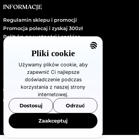
INFORMACJE
Regulamin sklepu i promocji
Promocja polecaj i zyskaj 300zł
Polityka prywatności i cookies
Kariera
Pliki cookie
Kontakt
Używamy plików cookie, aby
zapewnić Ci najlepsze
KONTAKT
doświadczenie podczas
korzystania z naszej strony
Dzielna72/U8 (Warszawa - Wola)
internetowej.
880 712 483
Dostosuj
Odrzuć
info@openclinic.pl
Zaakceptuj