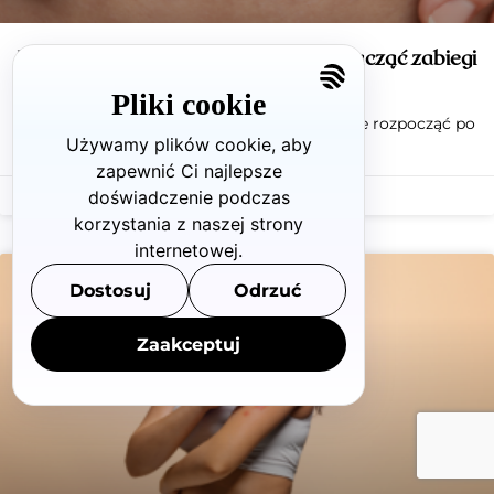
Blizny pooperacyjne – kiedy można zacząć zabiegi
i jak wygląda protokół leczenia?
Pliki cookie
Zabiegi na blizny pooperacyjne można zwykle rozpocząć po
Używamy plików cookie, aby
całkowitym zagojeniu
zapewnić Ci najlepsze
doświadczenie podczas
11 czerwca 2026
Brak komentarzy
korzystania z naszej strony
internetowej.
Dostosuj
Odrzuć
Zaakceptuj