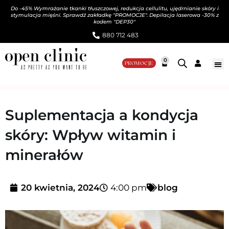
Do -45% Wymrażanie tkanki tłuszczowej, redukcja cellulitu, ujędrnianie skóry i
stymulacja mięśni. Sprawdź zakładkę "PROMOCJE". Depilacja laserowa -30% z
kodem "DEP30"
880 712 483​
0
PROMOCJE
Suplementacja a kondycja
skóry: Wpływ witamin i
minerałów
20 kwietnia, 2024
4:00 pm
blog