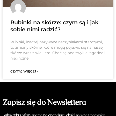
Rubinki na skórze: czym są i jak
sobie nimi radzić?
Rubinki, inaczej nazywane naczyniakami starczymi,
to zmiany skórne, które mogą pojawić się na naszej
skórze wraz z wiekiem. Choć są one zwykle łagodne i
niegroźne,
CZYTAJ WIĘCEJ »
Zapisz się do Newslettera
Subskrybuj oferty specjalne openclinic, ekskluzywne upominki i