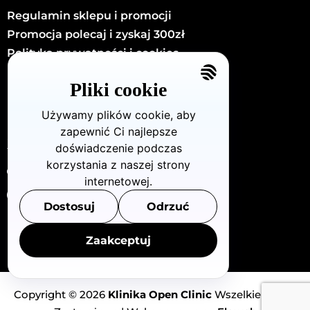
Regulamin sklepu i promocji
Promocja polecaj i zyskaj 300zł
Polityka prywatności i cookies
Kariera
Pliki cookie
Kontakt
Używamy plików cookie, aby
zapewnić Ci najlepsze
KONTAKT
doświadczenie podczas
korzystania z naszej strony
Dzielna72/U8 (Warszawa - Wola)
internetowej.
880 712 483
Dostosuj
Odrzuć
info@openclinic.pl
Zaakceptuj
Copyright © 2026
Klinika Open Clinic
Wszelkie Prawa