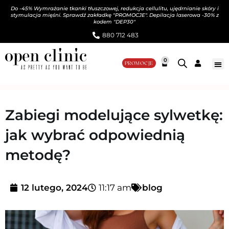
Do -45% Wymrażanie tkanki tłuszczowej, redukcja cellulitu, ujędrnianie skóry i
stymulacja mięśni. Sprawdź zakładkę "PROMOCJE". Depilacja laserowa -30% z
kodem "DEP30"
880 712 483​
0
PROMOCJE
Zabiegi modelujące sylwetkę:
jak wybrać odpowiednią
metodę?
12 lutego, 2024
11:17 am
blog