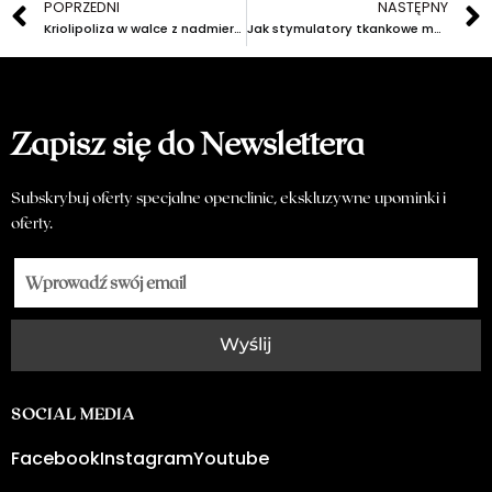
POPRZEDNI
NASTĘPNY
Kriolipoliza w walce z nadmierną tkanką tłuszczową: Jak działa?
Jak stymulatory tkankowe mogą pomóc w działaniu przeciwstarzeniowym?
Zapisz się do Newslettera
Subskrybuj oferty specjalne openclinic, ekskluzywne upominki i
oferty.
Wyślij
SOCIAL MEDIA
Facebook
Instagram
Youtube