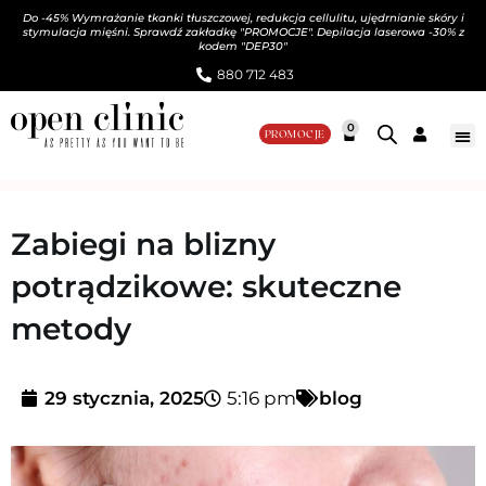
Do -45% Wymrażanie tkanki tłuszczowej, redukcja cellulitu, ujędrnianie skóry i
stymulacja mięśni. Sprawdź zakładkę "PROMOCJE". Depilacja laserowa -30% z
kodem "DEP30"
880 712 483​
0
PROMOCJE
Zabiegi na blizny
potrądzikowe: skuteczne
metody
29 stycznia, 2025
5:16 pm
blog