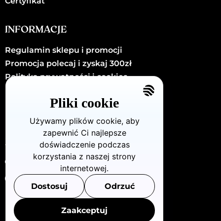
Certyfikat
INFORMACJE
Regulamin sklepu i promocji
Promocja polecaj i zyskaj 300zł
Polityka prywatności i cookies
Kariera
Pliki cookie
Kontakt
Używamy plików cookie, aby
zapewnić Ci najlepsze
KONTAKT
doświadczenie podczas
korzystania z naszej strony
Dzielna72/U8 (Warszawa - Wola)
internetowej.
880 712 483
Dostosuj
Odrzuć
info@openclinic.pl
Zaakceptuj