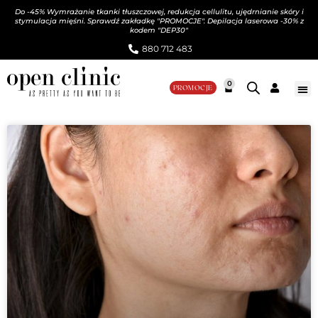
Do -45% Wymrażanie tkanki tłuszczowej, redukcja cellulitu, ujędrnianie skóry i
stymulacja mięśni. Sprawdź zakładkę "PROMOCJE". Depilacja laserowa -30% z
kodem "DEP30"
880 712 483​
0
PROMOCJE