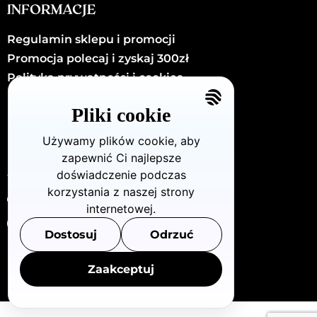
INFORMACJE
Regulamin sklepu i promocji
Promocja polecaj i zyskaj 300zł
Polityka prywatności i cookies
Kariera
Pliki cookie
Kontakt
Używamy plików cookie, aby
zapewnić Ci najlepsze
KONTAKT
doświadczenie podczas
korzystania z naszej strony
Dzielna72/U8 (Warszawa - Wola)
internetowej.
880 712 483
Dostosuj
Odrzuć
info@openclinic.pl
Zaakceptuj