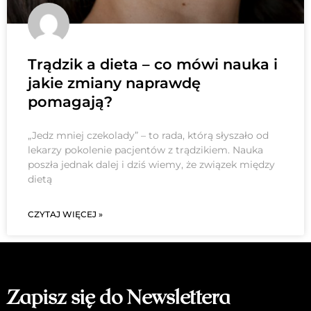
Trądzik a dieta – co mówi nauka i
jakie zmiany naprawdę
pomagają?
„Jedz mniej czekolady” – to rada, którą słyszało od
lekarzy pokolenie pacjentów z trądzikiem. Nauka
poszła jednak dalej i dziś wiemy, że związek między
dietą
CZYTAJ WIĘCEJ »
Zapisz się do Newslettera