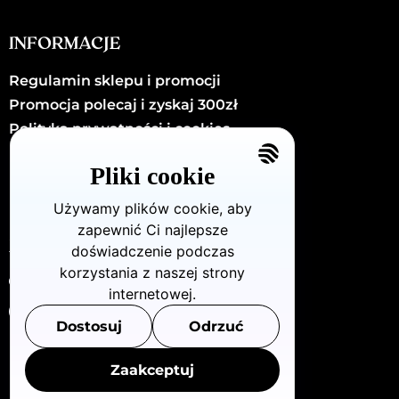
INFORMACJE
Regulamin sklepu i promocji
Promocja polecaj i zyskaj 300zł
Polityka prywatności i cookies
Kariera
Pliki cookie
Kontakt
Używamy plików cookie, aby
zapewnić Ci najlepsze
KONTAKT
doświadczenie podczas
korzystania z naszej strony
Dzielna72/U8 (Warszawa - Wola)
internetowej.
880 712 483
Dostosuj
Odrzuć
info@openclinic.pl
Zaakceptuj