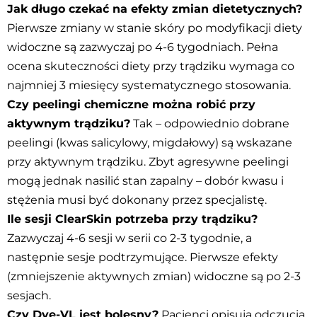
Jak długo czekać na efekty zmian dietetycznych?
Pierwsze zmiany w stanie skóry po modyfikacji diety
widoczne są zazwyczaj po 4-6 tygodniach. Pełna
ocena skuteczności diety przy trądziku wymaga co
najmniej 3 miesięcy systematycznego stosowania.
Czy peelingi chemiczne można robić przy
aktywnym trądziku?
Tak – odpowiednio dobrane
peelingi (kwas salicylowy, migdałowy) są wskazane
przy aktywnym trądziku. Zbyt agresywne peelingi
mogą jednak nasilić stan zapalny – dobór kwasu i
stężenia musi być dokonany przez specjalistę.
Ile sesji ClearSkin potrzeba przy trądziku?
Zazwyczaj 4-6 sesji w serii co 2-3 tygodnie, a
następnie sesje podtrzymujące. Pierwsze efekty
(zmniejszenie aktywnych zmian) widoczne są po 2-3
sesjach.
Czy Dye-VL jest bolesny?
Pacjenci opisują odczucia