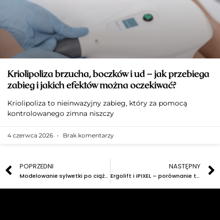
Kriolipoliza brzucha, boczków i ud – jak przebiega
zabieg i jakich efektów można oczekiwać?
Kriolipoliza to nieinwazyjny zabieg, który za pomocą
kontrolowanego zimna niszczy
4 czerwca 2026
Brak komentarzy
POPRZEDNI
NASTĘPNY
Modelowanie sylwetki po ciąży – kiedy można zacząć i od czego zacząć?
Ergolift i iPIXEL – porównanie technologii liftingujących