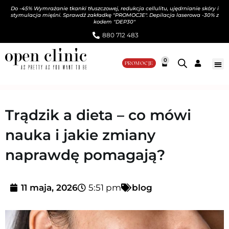
Do -45% Wymrażanie tkanki tłuszczowej, redukcja cellulitu, ujędrnianie skóry i
stymulacja mięśni. Sprawdź zakładkę "PROMOCJE". Depilacja laserowa -30% z
kodem "DEP30"
880 712 483​
0
PROMOCJE
Trądzik a dieta – co mówi
nauka i jakie zmiany
naprawdę pomagają?
11 maja, 2026
5:51 pm
blog