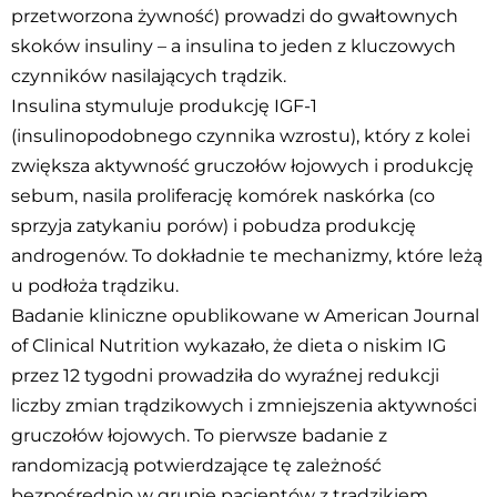
przetworzona żywność) prowadzi do gwałtownych
skoków insuliny – a insulina to jeden z kluczowych
czynników nasilających trądzik.
Insulina stymuluje produkcję IGF-1
(insulinopodobnego czynnika wzrostu), który z kolei
zwiększa aktywność gruczołów łojowych i produkcję
sebum, nasila proliferację komórek naskórka (co
sprzyja zatykaniu porów) i pobudza produkcję
androgenów. To dokładnie te mechanizmy, które leżą
u podłoża trądziku.
Badanie kliniczne opublikowane w American Journal
of Clinical Nutrition wykazało, że dieta o niskim IG
przez 12 tygodni prowadziła do wyraźnej redukcji
liczby zmian trądzikowych i zmniejszenia aktywności
gruczołów łojowych. To pierwsze badanie z
randomizacją potwierdzające tę zależność
bezpośrednio w grupie pacjentów z trądzikiem.